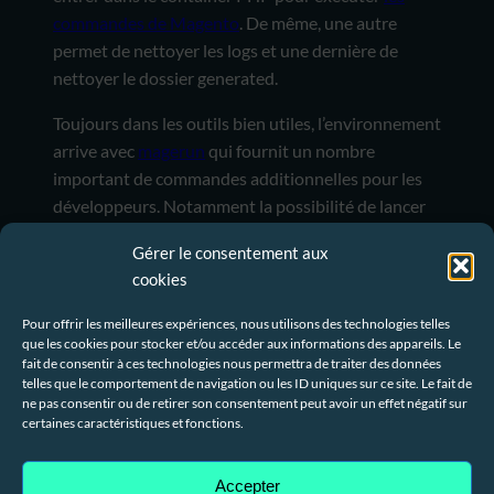
commandes de Magento
. De même, une autre
permet de nettoyer les logs et une dernière de
nettoyer le dossier generated.
Toujours dans les outils bien utiles, l’environnement
arrive avec
magerun
qui fournit un nombre
important de commandes additionnelles pour les
développeurs. Notamment la possibilité de lancer
les crons sans passer par l’ensemble du stack
Gérer le consentement aux
magento. Quand on travaille sur les tâches
cookies
planifiées, ça fait gagner un temps non négligeable.
Pour offrir les meilleures expériences, nous utilisons des technologies telles
que les cookies pour stocker et/ou accéder aux informations des appareils. Le
fait de consentir à ces technologies nous permettra de traiter des données
Un container MySQL
telles que le comportement de navigation ou les ID uniques sur ce site. Le fait de
ne pas consentir ou de retirer son consentement peut avoir un effet négatif sur
qui gère une base
certaines caractéristiques et fonctions.
existante
Accepter