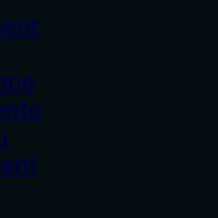
ment
nce
ento
u
ent