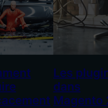
ment
Les plugi
ire
dans
icacement
Magento 