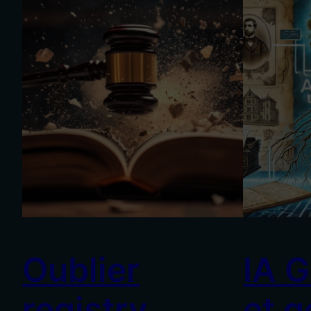
Oublier
IA G
registry
et g