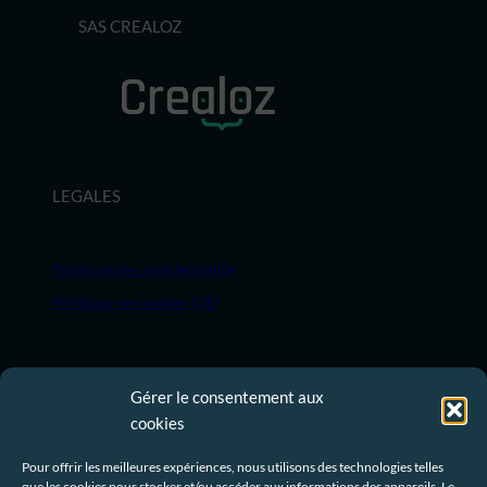
SAS CREALOZ
LEGALES
Politique de confidentialité
Politique de cookies (UE)
MENU
Gérer le consentement aux
cookies
Un projet ? Demandez un devis.
Pour offrir les meilleures expériences, nous utilisons des technologies telles
Crealoz
que les cookies pour stocker et/ou accéder aux informations des appareils. Le