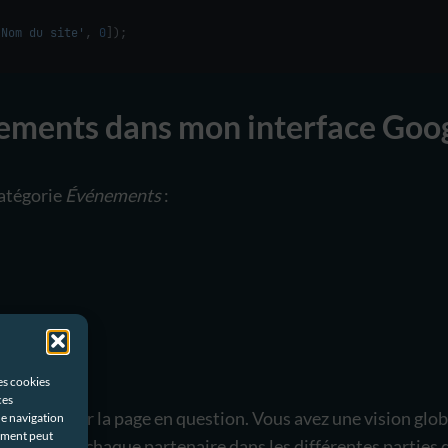
'Nom du site'
, 
0
]);
nements dans mon interface Goog
catégorie
Événements
:
les cookies
ces
 arrivant sur la page en question. Vous avez une vision glo
de navigation
tement peut
clics vers chaque partenaire dans les différentes parties 