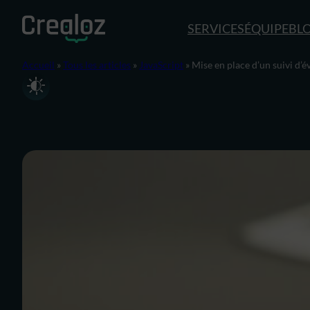
Aller
au
SERVICES
ÉQUIPE
BL
contenu
Accueil
»
Tous les articles
»
JavaScript
»
Mise en place d’un suivi d’