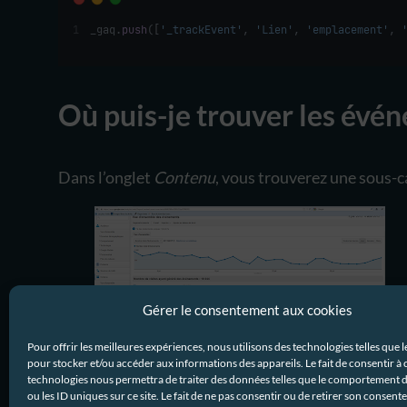
_gaq.
push
([
'_trackEvent'
, 
'Lien'
, 
'emplacement'
, 
Où puis-je trouver les évé
Dans l’onglet
Contenu
, vous trouverez une sous-
Gérer le consentement aux cookies
Pour offrir les meilleures expériences, nous utilisons des technologies telles que 
pour stocker et/ou accéder aux informations des appareils. Le fait de consentir à 
La page que vous voyez est celle que vous aurez en
technologies nous permettra de traiter des données telles que le comportement 
ou les ID uniques sur ce site. Le fait de ne pas consentir ou de retirer son consen
un des événements, vous pourrez voir le nombre de 