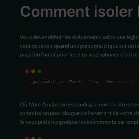
Comment isoler 
Vous devez définir les événements selon une logi
vouliez savoir quand une personne clique sur un lie
page (ou footer pour les plus anglophones d’entre 
_gaq.
push
([
'_trackEvent'
, 
'Lien'
, 
'Nom du site'
, 
Où
Nom du site
correspondra au nom du site et
e
commission pour chaque visite venant de votre site
Si vous préférez grouper les événements par emplac