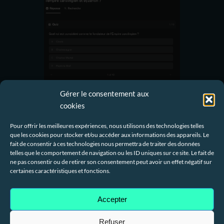
Gérer le consentement aux
cookies
Claude permet la même chose mais avec la
limitation que la génération du quiz (en langage de
Pour offrir les meilleures expériences, nous utilisons des technologies telles
programmation) se fait devant l’utilisateur, il peut
que les cookies pour stocker et/ou accéder aux informations des appareils. Le
fait de consentir à ces technologies nous permettra de traiter des données
donc voir les réponses. La personne devant passer
telles que le comportement de navigation ou les ID uniques sur ce site. Le fait de
le test doit donc s’éloigner de l’écran pendant la
ne pas consentir ou de retirer son consentement peut avoir un effet négatif sur
certaines caractéristiques et fonctions.
génération.
Accepter
Refuser