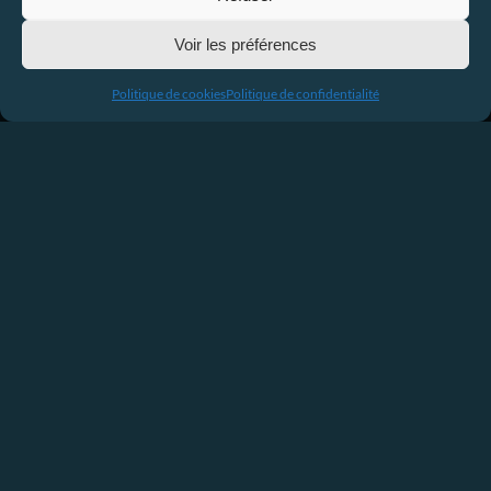
Voir les préférences
Politique de cookies
Politique de confidentialité
ChatGPT également permet de générer un quiz
mais le code du programme est visible avec les
réponses pour l’utilisateur averti.