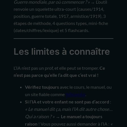
Guerre mondiale, par où commencer ? »
→ L’outil
renvoie un squelette ultra-court (causes/1914,
position, guerre totale, 1917, armistice/1919), 3
étapes de méthode, 4 questions types, mini-fiche
(dates/chiffres/lexique) et 5 flashcards.
Les limites à connaître
L’IA n’est pas un prof, et elle peut se tromper.
Ce
n’est pas parce qu’elle l’a dit que c’est vrai !
Vérifiez toujours
avec le cours, le manuel, ou
un site fiable comme
Wikipédia
.
Si l’IA et votre enfant ne sont pas d’accord
:
« Le manuel dit ça, mais l’IA dit autre chose…
Qui a raison ? »
→
Le manuel a toujours
raison
! Vous pouvez aussi demander à l’IA :
«